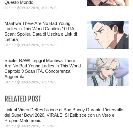
Questo Mondo
Senin /
09-02-2026,16:31 WIB
Manhwa There Are No Bad Young
Ladies in This World Capitolo 10 ITA
Scan: Spoiler, Data di Uscita e Link di
Lettura
Senin /
09-02-2026,16:29 WIB
Spoiler RAW! Leggi il Manhwa There
Are No Bad Young Ladies in This World
Capitolo 9 Scan ITA, Concorrenza
Agguerrita
Senin /
09-02-2026,16:27 WIB
RELATED POST
Link al Video Dell'esibizione di Bad Bunny Durante L'intervallo
del Super Bowl 2026, VIRALE! Si Esibisce con un Vero e
Proprio Matrimonio
Senin /
09-02-2026,17:13 WIB