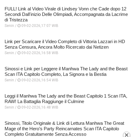
FULL! Link al Video Virale di Lindsey Vonn che Cade dopo 12
Secondi Dall'inizio Delle Olimpiadi, Accompagnata da Lacrime
di Tristezza
Senin /
09-02-2026,17:07 WIB
Link per Scaricare il Video Completo di Vittoria Lazzari in HD
Senza Censura, Ancora Molto Ricercato dai Netizen
Senin /
09-02-2026,16:58 WIB
Sinossi e Link per Leggere il Manhwa The Lady and the Beast
Scan ITA Capitolo Completo, La Signora e la Bestia
Senin /
09-02-2026,16:54 WIB
Leggi il Manhwa The Lady and the Beast Capitolo 1 Scan ITA,
RAW! La Battaglia Raggiunge il Culmine
Senin /
09-02-2026,16:48 WIB
Sinossi, Titolo Originale & Link di Lettura Manhwa The Great
Mage of the Hero’s Party Reincarnates Scan ITA Capitolo
×
Completo Gratuitamente Senza Accesso