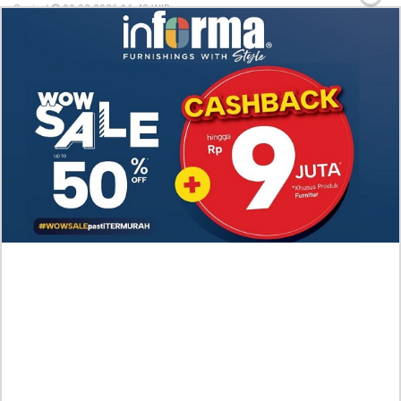
Senin /
09-02-2026,16:42 WIB
The Great Mage of the Hero’s Party Reincarnates Capitolo
124 ITA SCAN, Clicca qui per Leggere il Manhwa
Gratuitamente!
Senin /
09-02-2026,16:39 WIB
AGGIORNAMENTI
Spoiler RAW! Leggi il Manhwa There Are No
Bad Young Ladies in This World Capitolo 9