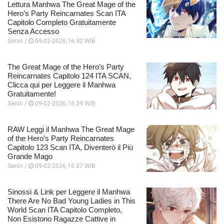
Lettura Manhwa The Great Mage of the
Hero’s Party Reincarnates Scan ITA
Capitolo Completo Gratuitamente
Senza Accesso
Senin /
09-02-2026,16:42 WIB
The Great Mage of the Hero’s Party
Reincarnates Capitolo 124 ITA SCAN,
Clicca qui per Leggere il Manhwa
Gratuitamente!
Senin /
09-02-2026,16:39 WIB
RAW Leggi il Manhwa The Great Mage
of the Hero’s Party Reincarnates
Capitolo 123 Scan ITA, Diventerò il Più
Grande Mago
Senin /
09-02-2026,16:37 WIB
Sinossi & Link per Leggere il Manhwa
There Are No Bad Young Ladies in This
World Scan ITA Capitolo Completo,
Non Esistono Ragazze Cattive in